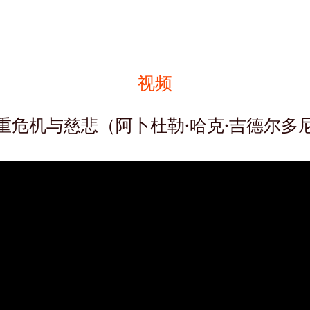
视频
重危机与慈悲（阿卜杜勒·哈克·吉德尔多