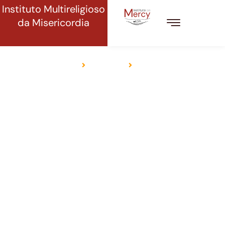
Instituto Multireligioso
da Misericordia
ISLÃ
Início
Religiões
Islã