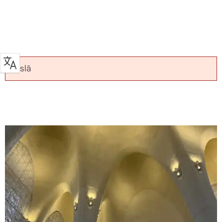
> Islã