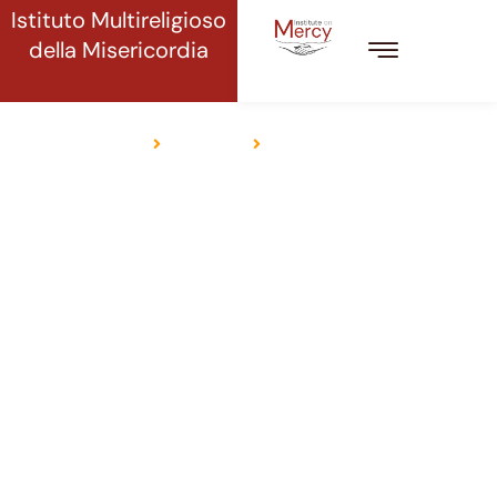
Istituto Multireligioso
della Misericordia
BUDDISMO
Casa
Religioni
Il buddismo