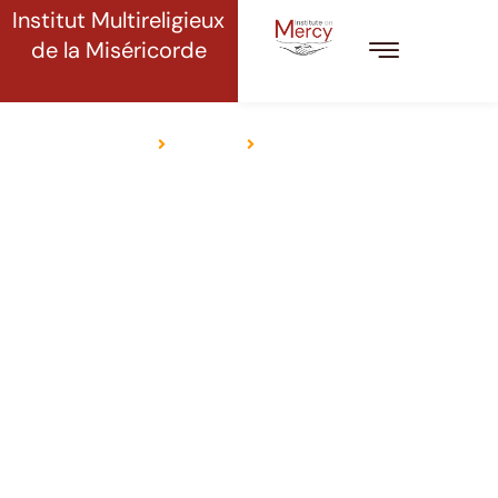
Institut Multireligieux
de la Miséricorde
BUDDHA
Beranda
Agama
Agama Buddha